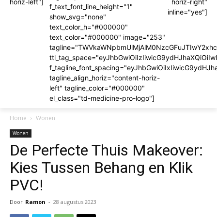
horiz-left"]
horiz-right"
f_text_font_line_height="1"
inline="yes"]
show_svg="none"
text_color_h="#000000"
text_color="#000000" image="253"
tagline="TWVkaWNpbmUlMjAlM0NzcGFuJTIwY2x
ttl_tag_space="eyJhbGwiOiIzIiwicG9ydHJhaXQiOiIw
f_tagline_font_spacing="eyJhbGwiOiIxIiwicG9ydHJh
tagline_align_horiz="content-horiz-
left" tagline_color="#000000"
el_class="td-medicine-pro-logo"]
Home
Wonen
Wonen
De Perfecte Thuis Makeover:
Kies Tussen Behang en Klik
PVC!
Door
Ramon
-
28 augustus 2023