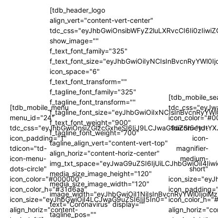
[tdb_header_logo
align_vert="content-vert-center"
tdc_css="eyJhbGwiOnsibWFyZ2luLXRvcCI6Ii0zIi
show_image=""
f_text_font_family="325"
f_text_font_size="eyJhbGwiOiIyNCIsInBvcnRyYWl0I
icon_space="6"
f_text_font_transform=""
f_tagline_font_family="325"
[tdb_mobile_se
f_tagline_font_transform=""
[tdb_mobile_menu
tdc_css="eyJw
f_tagline_font_size="eyJhbGwiOiIxNCIsInBvcnRyYWl
menu_id="24"
icon_color="#
f_text_font_weight="900"
tdc_css="eyJhbGwiOnsiZGlzcGxheSI6IiJ9LCJwaG9uZSI6eyJtYX
tdicon="td-
f_tagline_font_weight="700"
icon_padding="1"
icon-
tagline_align_vert="content-vert-top"
tdicon="td-
magnifier-
align_horiz="content-horiz-center"
icon-menu-
medium-
img_txt_space="eyJwaG9uZSI6IjUiLCJhbGwiOiI4Iiw
dots-circle"
short"
media_size_image_height="120"
icon_color="#000000"
icon_size="ey
media_size_image_width="120"
icon_color_h="#31d6aa"
icon_padding=
image_width="eyJhbGwiOiI1NiIsInBvcnRyYWl0IjoiM
icon_size="eyJhbGwiOjI4LCJwaG9uZSI6IjI5In0="
icon_color_h="
text="Coronavirus" display=""
align_horiz="content-
align_horiz="co
tagline_pos=""