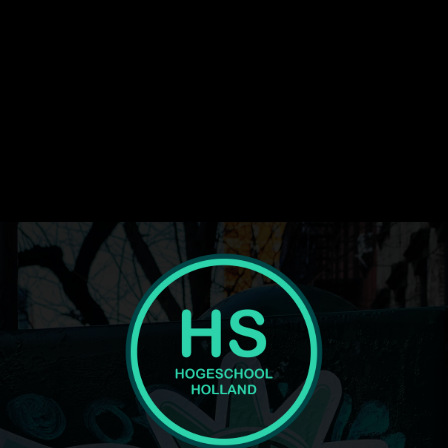
image_width="eyJhbGwiOiI1NiIsInBvcnRyYWl0IjoiMzYiLCJsYW5
display="" tagline_pos="" inline="yes"
f_text_font_line_height="1" show_svg="none"
text_color_h="#ffffff" text_color="#ffffff" image="416"
tagline="JTNDc3BhbiUyMGNsYXNzJTNEJTIydGQtbG9nby1wcm
ttl_tag_space="eyJhbGwiOiIzIiwicG9ydHJhaXQiOiIwIn0="
f_tagline_font_spacing="eyJhbGwiOiIxIiwicG9ydHJhaXQiOiIwLjU
tagline_align_horiz="content-horiz-left"
tagline_color="#000000" el_class="td-medicine-pro-logo"
text="Hogeschool"]