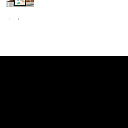
[tdb_header_logo align_vert="content-vert-center"
tdc_css="eyJhbGwiOnsibWFyZ2luLXRvcCI6Ii0zIiwiZGlzcGxh
show_image="eyJwaG9uZSI6ImJsb2NrIn0="
f_text_font_family="325"
f_text_font_size="eyJhbGwiOiIyNCIsInBvcnRyYWl0IjoiMTcifQ=="
icon_space="6" f_text_font_transform=""
f_tagline_font_family="325" f_tagline_font_transform=""
f_tagline_font_size="eyJhbGwiOiIxNCIsInBvcnRyYWl0IjoiMTIifQ=
f_text_font_weight="900" f_tagline_font_weight="700"
tagline_align_vert="content-vert-top" align_horiz="content-
horiz-left"