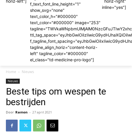
horiz-left"]
horiz-right"
f_text_font_line_height="1"
inline="yes"]
show_svg="none"
text_color_h="#000000"
text_color="#000000" image="253"
tagline="TWVkaWNpbmUlMjAlM0NzcGFuJTIwY2x
ttl_tag_space="eyJhbGwiOiIzIiwicG9ydHJhaXQiOiIw
f_tagline_font_spacing="eyJhbGwiOiIxIiwicG9ydHJh
tagline_align_horiz="content-horiz-
left" tagline_color="#000000"
el_class="td-medicine-pro-logo"]
Home
Nieuws
Nieuws
Beste tips om wespen te
bestrijden
Door
Ramon
-
27 april 2021