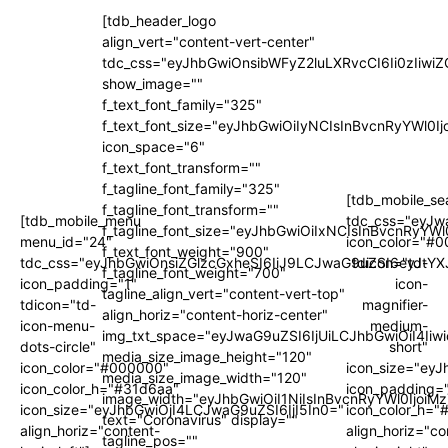
[tdb_header_logo
align_vert="content-vert-center"
tdc_css="eyJhbGwiOnsibWFyZ2luLXRvcCI6Ii0zIi
show_image=""
f_text_font_family="325"
f_text_font_size="eyJhbGwiOiIyNCIsInBvcnRyYWl0I
icon_space="6"
f_text_font_transform=""
f_tagline_font_family="325"
[tdb_mobile_se
f_tagline_font_transform=""
[tdb_mobile_menu
tdc_css="eyJw
f_tagline_font_size="eyJhbGwiOiIxNCIsInBvcnRyYWl
menu_id="24"
icon_color="#
f_text_font_weight="900"
tdc_css="eyJhbGwiOnsiZGlzcGxheSI6IiJ9LCJwaG9uZSI6eyJtYX
tdicon="td-
f_tagline_font_weight="700"
icon_padding="1"
icon-
tagline_align_vert="content-vert-top"
tdicon="td-
magnifier-
align_horiz="content-horiz-center"
icon-menu-
medium-
img_txt_space="eyJwaG9uZSI6IjUiLCJhbGwiOiI4Iiw
dots-circle"
short"
media_size_image_height="120"
icon_color="#000000"
icon_size="ey
media_size_image_width="120"
icon_color_h="#31d6aa"
icon_padding=
image_width="eyJhbGwiOiI1NiIsInBvcnRyYWl0IjoiM
icon_size="eyJhbGwiOjI4LCJwaG9uZSI6IjI5In0="
icon_color_h="
text="Coronavirus" display=""
align_horiz="content-
align_horiz="co
tagline_pos=""