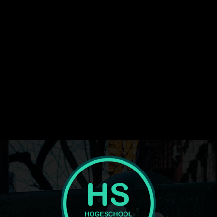
img_txt_space="eyJwaG9uZSI6IjUiLCJhbGwiOiI4IiwicG9ydHJhaX
media_size_image_height="1080"
media_size_image_width="1080"
image_width="eyJhbGwiOiI1NiIsInBvcnRyYWl0IjoiMzYiLCJsYW5
display="" tagline_pos="" inline="yes"
f_text_font_line_height="1" show_svg="none"
text_color_h="#ffffff" text_color="#ffffff" image="416"
tagline="JTNDc3BhbiUyMGNsYXNzJTNEJTIydGQtbG9nby1wcm
ttl_tag_space="eyJhbGwiOiIzIiwicG9ydHJhaXQiOiIwIn0="
f_tagline_font_spacing="eyJhbGwiOiIxIiwicG9ydHJhaXQiOiIwLjU
tagline_align_horiz="content-horiz-left"
tagline_color="#000000" el_class="td-medicine-pro-logo"
text="Hogeschool"]