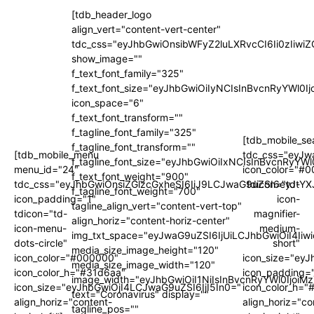
[tdb_header_logo
align_vert="content-vert-center"
tdc_css="eyJhbGwiOnsibWFyZ2luLXRvcCI6Ii0zIi
show_image=""
f_text_font_family="325"
f_text_font_size="eyJhbGwiOiIyNCIsInBvcnRyYWl0I
icon_space="6"
f_text_font_transform=""
f_tagline_font_family="325"
[tdb_mobile_se
f_tagline_font_transform=""
[tdb_mobile_menu
tdc_css="eyJw
f_tagline_font_size="eyJhbGwiOiIxNCIsInBvcnRyYWl
menu_id="24"
icon_color="#
f_text_font_weight="900"
tdc_css="eyJhbGwiOnsiZGlzcGxheSI6IiJ9LCJwaG9uZSI6eyJtYX
tdicon="td-
f_tagline_font_weight="700"
icon_padding="1"
icon-
tagline_align_vert="content-vert-top"
tdicon="td-
magnifier-
align_horiz="content-horiz-center"
icon-menu-
medium-
img_txt_space="eyJwaG9uZSI6IjUiLCJhbGwiOiI4Iiw
dots-circle"
short"
media_size_image_height="120"
icon_color="#000000"
icon_size="ey
media_size_image_width="120"
icon_color_h="#31d6aa"
icon_padding=
image_width="eyJhbGwiOiI1NiIsInBvcnRyYWl0IjoiM
icon_size="eyJhbGwiOjI4LCJwaG9uZSI6IjI5In0="
icon_color_h="
text="Coronavirus" display=""
align_horiz="content-
align_horiz="co
tagline_pos=""