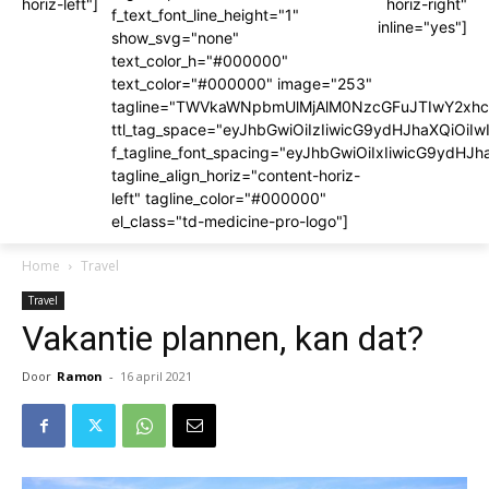
horiz-left"]
horiz-right"
f_text_font_line_height="1"
inline="yes"]
show_svg="none"
text_color_h="#000000"
text_color="#000000" image="253"
tagline="TWVkaWNpbmUlMjAlM0NzcGFuJTIwY2x
ttl_tag_space="eyJhbGwiOiIzIiwicG9ydHJhaXQiOiIw
f_tagline_font_spacing="eyJhbGwiOiIxIiwicG9ydHJh
tagline_align_horiz="content-horiz-
left" tagline_color="#000000"
el_class="td-medicine-pro-logo"]
Home
Travel
Travel
Vakantie plannen, kan dat?
Door
Ramon
-
16 april 2021