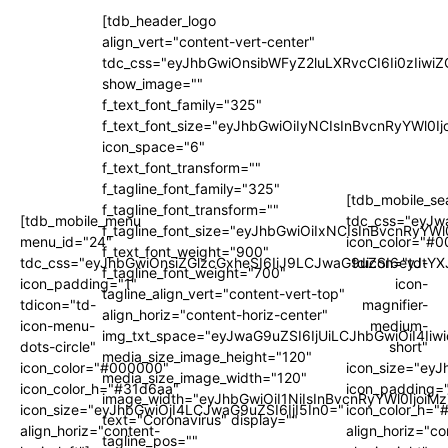
[tdb_header_logo
align_vert="content-vert-center"
tdc_css="eyJhbGwiOnsibWFyZ2luLXRvcCI6Ii0zIi
show_image=""
f_text_font_family="325"
f_text_font_size="eyJhbGwiOiIyNCIsInBvcnRyYWl0I
icon_space="6"
f_text_font_transform=""
f_tagline_font_family="325"
[tdb_mobile_se
f_tagline_font_transform=""
[tdb_mobile_menu
tdc_css="eyJw
f_tagline_font_size="eyJhbGwiOiIxNCIsInBvcnRyYWl
menu_id="24"
icon_color="#
f_text_font_weight="900"
tdc_css="eyJhbGwiOnsiZGlzcGxheSI6IiJ9LCJwaG9uZSI6eyJtYX
tdicon="td-
f_tagline_font_weight="700"
icon_padding="1"
icon-
tagline_align_vert="content-vert-top"
tdicon="td-
magnifier-
align_horiz="content-horiz-center"
icon-menu-
medium-
img_txt_space="eyJwaG9uZSI6IjUiLCJhbGwiOiI4Iiw
dots-circle"
short"
media_size_image_height="120"
icon_color="#000000"
icon_size="ey
media_size_image_width="120"
icon_color_h="#31d6aa"
icon_padding=
image_width="eyJhbGwiOiI1NiIsInBvcnRyYWl0IjoiM
icon_size="eyJhbGwiOjI4LCJwaG9uZSI6IjI5In0="
icon_color_h="
text="Coronavirus" display=""
align_horiz="content-
align_horiz="co
tagline_pos=""