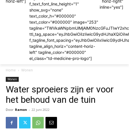
horiz-left"]
horiz-right"
f_text_font_line_height="1"
inline="yes"]
show_svg="none"
text_color_h="#000000"
text_color="#000000" image="253"
tagline="TWVkaWNpbmUlMjAlM0NzcGFuJTIwY2x
ttl_tag_space="eyJhbGwiOiIzIiwicG9ydHJhaXQiOiIw
f_tagline_font_spacing="eyJhbGwiOiIxIiwicG9ydHJh
tagline_align_horiz="content-horiz-
left" tagline_color="#000000"
el_class="td-medicine-pro-logo"]
Home
Wonen
Wonen
Water sproeiers zijn er voor
het behoud van de tuin
Door
Ramon
-
22 juni 2022