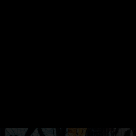
icon_space="6" f_text_font_transform=""
f_tagline_font_family="325" f_tagline_font_transform=""
f_tagline_font_size="eyJhbGwiOiIxNCIsInBvcnRyYWl0IjoiMTIifQ=
f_text_font_weight="900" f_tagline_font_weight="700"
tagline_align_vert="content-vert-top" align_horiz="content-
horiz-left"
img_txt_space="eyJwaG9uZSI6IjUiLCJhbGwiOiI4IiwicG9ydHJhaX
media_size_image_height="1080"
media_size_image_width="1080"
image_width="eyJhbGwiOiI1NiIsInBvcnRyYWl0IjoiMzYiLCJsYW5
display="" tagline_pos="" inline="yes"
f_text_font_line_height="1" show_svg="none"
text_color_h="#ffffff" text_color="#ffffff" image="416"
tagline="JTNDc3BhbiUyMGNsYXNzJTNEJTIydGQtbG9nby1wcm
ttl_tag_space="eyJhbGwiOiIzIiwicG9ydHJhaXQiOiIwIn0="
f_tagline_font_spacing="eyJhbGwiOiIxIiwicG9ydHJhaXQiOiIwLjU
tagline_align_horiz="content-horiz-left"
tagline_color="#000000" el_class="td-medicine-pro-logo"
text="Hogeschool"]