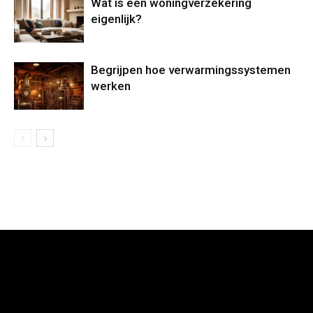
Wat is een woningverzekering
eigenlijk?
Begrijpen hoe verwarmingssystemen
werken
[tdb_header_logo align_vert="content-vert-center"
tdc_css="eyJhbGwiOnsibWFyZ2luLXRvcCI6Ii0zIiwiZGlzcGxh
show_image="eyJwaG9uZSI6ImJsb2NrIn0="
f_text_font_family="325"
f_text_font_size="eyJhbGwiOiIyNCIsInBvcnRyYWl0IjoiMTcifQ=="