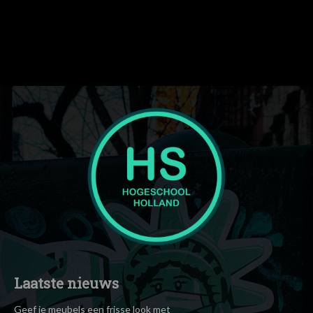
ttl_tag_space="eyJhbGwiOiIzIiwicG9ydHJhaXQiOiIwIn0="
f_tagline_font_spacing="eyJhbGwiOiIxIiwicG9ydHJhaXQiOiIwLjU
tagline_align_horiz="content-horiz-left"
tagline_color="#000000" el_class="td-medicine-pro-logo"
text="Hogeschool"]
Laatste nieuws
Geef je meubels een frisse look met