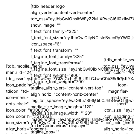
[tdb_header_logo
align_vert="content-vert-center"
tdc_css="eyJhbGwiOnsibWFyZ2luLXRvcCI6Ii0zIi
show_image=""
f_text_font_family="325"
f_text_font_size="eyJhbGwiOiIyNCIsInBvcnRyYWl0I
icon_space="6"
f_text_font_transform=""
f_tagline_font_family="325"
[tdb_mobile_se
f_tagline_font_transform=""
[tdb_mobile_menu
tdc_css="eyJw
f_tagline_font_size="eyJhbGwiOiIxNCIsInBvcnRyYWl
menu_id="24"
icon_color="#
f_text_font_weight="900"
tdc_css="eyJhbGwiOnsiZGlzcGxheSI6IiJ9LCJwaG9uZSI6eyJtYX
tdicon="td-
f_tagline_font_weight="700"
icon_padding="1"
icon-
tagline_align_vert="content-vert-top"
tdicon="td-
magnifier-
align_horiz="content-horiz-center"
icon-menu-
medium-
img_txt_space="eyJwaG9uZSI6IjUiLCJhbGwiOiI4Iiw
dots-circle"
short"
media_size_image_height="120"
icon_color="#000000"
icon_size="ey
media_size_image_width="120"
icon_color_h="#31d6aa"
icon_padding=
image_width="eyJhbGwiOiI1NiIsInBvcnRyYWl0IjoiM
icon_size="eyJhbGwiOjI4LCJwaG9uZSI6IjI5In0="
icon_color_h="
text="Coronavirus" display=""
align_horiz="content-
align_horiz="co
tagline_pos=""