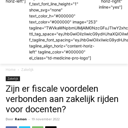
horiz-left"]
horiz-right"
f_text_font_line_height="1"
inline="yes"]
show_svg="none"
text_color_h="#000000"
text_color="#000000" image="253"
tagline="TWVkaWNpbmUlMjAlM0NzcGFuJTIwY2x
ttl_tag_space="eyJhbGwiOiIzIiwicG9ydHJhaXQiOiIw
f_tagline_font_spacing="eyJhbGwiOiIxIiwicG9ydHJh
tagline_align_horiz="content-horiz-
left" tagline_color="#000000"
el_class="td-medicine-pro-logo"]
Home
Zakelijk
Zakelijk
Zijn er fiscale voordelen
verbonden aan zakelijk rijden
voor docenten?
Door
Ramon
-
19 november 2022