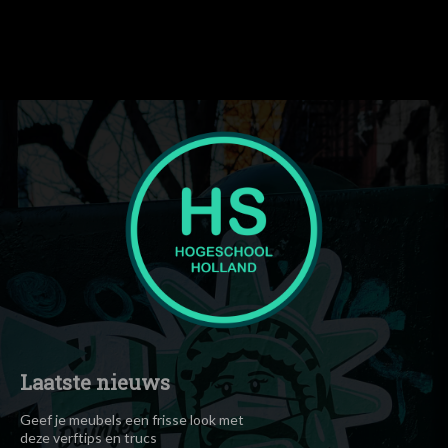
f_tagline_font_spacing="eyJhbGwiOiIxIiwicG9ydHJhaXQiOiIwLjU
tagline_align_horiz="content-horiz-left"
tagline_color="#000000" el_class="td-medicine-pro-logo"
text="Hogeschool"]
Laatste nieuws
Geef je meubels een frisse look met
deze verftips en trucs