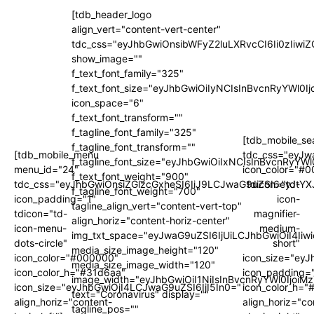
[tdb_header_logo
align_vert="content-vert-center"
tdc_css="eyJhbGwiOnsibWFyZ2luLXRvcCI6Ii0zIi
show_image=""
f_text_font_family="325"
f_text_font_size="eyJhbGwiOiIyNCIsInBvcnRyYWl0I
icon_space="6"
f_text_font_transform=""
f_tagline_font_family="325"
[tdb_mobile_se
f_tagline_font_transform=""
[tdb_mobile_menu
tdc_css="eyJw
f_tagline_font_size="eyJhbGwiOiIxNCIsInBvcnRyYWl
menu_id="24"
icon_color="#
f_text_font_weight="900"
tdc_css="eyJhbGwiOnsiZGlzcGxheSI6IiJ9LCJwaG9uZSI6eyJtYX
tdicon="td-
f_tagline_font_weight="700"
icon_padding="1"
icon-
tagline_align_vert="content-vert-top"
tdicon="td-
magnifier-
align_horiz="content-horiz-center"
icon-menu-
medium-
img_txt_space="eyJwaG9uZSI6IjUiLCJhbGwiOiI4Iiw
dots-circle"
short"
media_size_image_height="120"
icon_color="#000000"
icon_size="ey
media_size_image_width="120"
icon_color_h="#31d6aa"
icon_padding=
image_width="eyJhbGwiOiI1NiIsInBvcnRyYWl0IjoiM
icon_size="eyJhbGwiOjI4LCJwaG9uZSI6IjI5In0="
icon_color_h="
text="Coronavirus" display=""
align_horiz="content-
align_horiz="co
tagline_pos=""