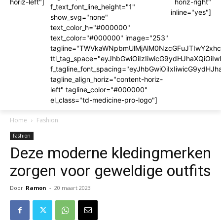
horiz-left"]
horiz-right"
f_text_font_line_height="1"
inline="yes"]
show_svg="none"
text_color_h="#000000"
text_color="#000000" image="253"
tagline="TWVkaWNpbmUlMjAlM0NzcGFuJTIwY2x
ttl_tag_space="eyJhbGwiOiIzIiwicG9ydHJhaXQiOiIw
f_tagline_font_spacing="eyJhbGwiOiIxIiwicG9ydHJh
tagline_align_horiz="content-horiz-
left" tagline_color="#000000"
el_class="td-medicine-pro-logo"]
Home
Fashion
Fashion
Deze moderne kledingmerken
zorgen voor geweldige outfits
Door
Ramon
-
20 maart 2023