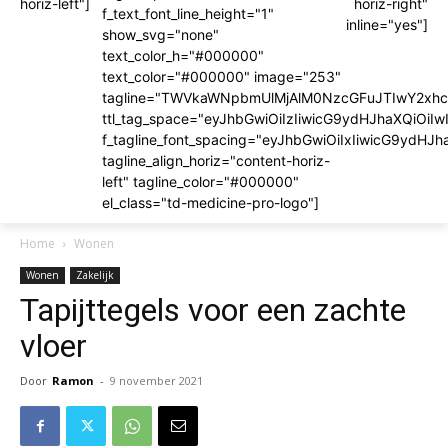
horiz-left"]
horiz-right"
f_text_font_line_height="1"
inline="yes"]
show_svg="none"
text_color_h="#000000"
text_color="#000000" image="253"
tagline="TWVkaWNpbmUlMjAlM0NzcGFuJTIwY2x
ttl_tag_space="eyJhbGwiOiIzIiwicG9ydHJhaXQiOiIw
f_tagline_font_spacing="eyJhbGwiOiIxIiwicG9ydHJh
tagline_align_horiz="content-horiz-
left" tagline_color="#000000"
el_class="td-medicine-pro-logo"]
Home
Wonen
Wonen
Zakelijk
Tapijttegels voor een zachte
vloer
Door
Ramon
-
9 november 2021