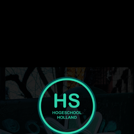
image_width="eyJhbGwiOiI1NiIsInBvcnRyYWl0IjoiMzYiLCJsYW5
display="" tagline_pos="" inline="yes"
f_text_font_line_height="1" show_svg="none"
text_color_h="#ffffff" text_color="#ffffff" image="416"
tagline="JTNDc3BhbiUyMGNsYXNzJTNEJTIydGQtbG9nby1wcm
ttl_tag_space="eyJhbGwiOiIzIiwicG9ydHJhaXQiOiIwIn0="
f_tagline_font_spacing="eyJhbGwiOiIxIiwicG9ydHJhaXQiOiIwLjU
tagline_align_horiz="content-horiz-left"
tagline_color="#000000" el_class="td-medicine-pro-logo"
text="Hogeschool"]