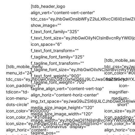
[tdb_header_logo
align_vert="content-vert-center"
tdc_css="eyJhbGwiOnsibWFyZ2luLXRvcCI6Ii0zIi
show_image=""
f_text_font_family="325"
f_text_font_size="eyJhbGwiOiIyNCIsInBvcnRyYWl0I
icon_space="6"
f_text_font_transform=""
f_tagline_font_family="325"
[tdb_mobile_se
f_tagline_font_transform=""
[tdb_mobile_menu
tdc_css="eyJw
f_tagline_font_size="eyJhbGwiOiIxNCIsInBvcnRyYWl
menu_id="24"
icon_color="#
f_text_font_weight="900"
tdc_css="eyJhbGwiOnsiZGlzcGxheSI6IiJ9LCJwaG9uZSI6eyJtYX
tdicon="td-
f_tagline_font_weight="700"
icon_padding="1"
icon-
tagline_align_vert="content-vert-top"
tdicon="td-
magnifier-
align_horiz="content-horiz-center"
icon-menu-
medium-
img_txt_space="eyJwaG9uZSI6IjUiLCJhbGwiOiI4Iiw
dots-circle"
short"
media_size_image_height="120"
icon_color="#000000"
icon_size="ey
media_size_image_width="120"
icon_color_h="#31d6aa"
icon_padding=
image_width="eyJhbGwiOiI1NiIsInBvcnRyYWl0IjoiM
icon_size="eyJhbGwiOjI4LCJwaG9uZSI6IjI5In0="
icon_color_h="
text="Coronavirus" display=""
align_horiz="content-
align_horiz="co
tagline_pos=""