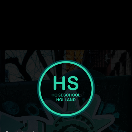
text_color_h="#ffffff" text_color="#ffffff" image="416"
tagline="JTNDc3BhbiUyMGNsYXNzJTNEJTIydGQtbG9nby1wcm
ttl_tag_space="eyJhbGwiOiIzIiwicG9ydHJhaXQiOiIwIn0="
f_tagline_font_spacing="eyJhbGwiOiIxIiwicG9ydHJhaXQiOiIwLjU
tagline_align_horiz="content-horiz-left"
tagline_color="#000000" el_class="td-medicine-pro-logo"
text="Hogeschool"]