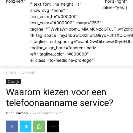
horiz-left"]
horiz-right"
f_text_font_line_height="1"
inline="yes"]
show_svg="none"
text_color_h="#000000"
text_color="#000000" image="253"
tagline="TWVkaWNpbmUlMjAlM0NzcGFuJTIwY2x
ttl_tag_space="eyJhbGwiOiIzIiwicG9ydHJhaXQiOiIw
f_tagline_font_spacing="eyJhbGwiOiIxIiwicG9ydHJh
tagline_align_horiz="content-horiz-
left" tagline_color="#000000"
el_class="td-medicine-pro-logo"]
Home
Zakelijk
Zakelijk
Waarom kiezen voor een
telefoonaanname service?
Door
Ramon
-
27 september 2021