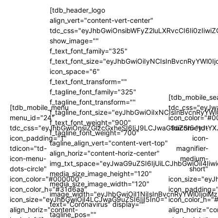
[tdb_header_logo
align_vert="content-vert-center"
tdc_css="eyJhbGwiOnsibWFyZ2luLXRvcCI6Ii0zIi
show_image=""
f_text_font_family="325"
f_text_font_size="eyJhbGwiOiIyNCIsInBvcnRyYWl0I
icon_space="6"
f_text_font_transform=""
f_tagline_font_family="325"
[tdb_mobile_se
f_tagline_font_transform=""
[tdb_mobile_menu
tdc_css="eyJw
f_tagline_font_size="eyJhbGwiOiIxNCIsInBvcnRyYWl
menu_id="24"
icon_color="#
f_text_font_weight="900"
tdc_css="eyJhbGwiOnsiZGlzcGxheSI6IiJ9LCJwaG9uZSI6eyJtYX
tdicon="td-
f_tagline_font_weight="700"
icon_padding="1"
icon-
tagline_align_vert="content-vert-top"
tdicon="td-
magnifier-
align_horiz="content-horiz-center"
icon-menu-
medium-
img_txt_space="eyJwaG9uZSI6IjUiLCJhbGwiOiI4Iiw
dots-circle"
short"
media_size_image_height="120"
icon_color="#000000"
icon_size="ey
media_size_image_width="120"
icon_color_h="#31d6aa"
icon_padding=
image_width="eyJhbGwiOiI1NiIsInBvcnRyYWl0IjoiM
icon_size="eyJhbGwiOjI4LCJwaG9uZSI6IjI5In0="
icon_color_h="
text="Coronavirus" display=""
align_horiz="content-
align_horiz="co
tagline_pos=""